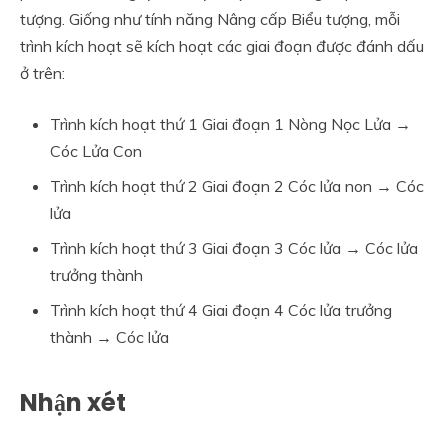
tượng. Giống như tính năng Nâng cấp Biểu tượng, mỗi
trình kích hoạt sẽ kích hoạt các giai đoạn được đánh dấu
ở trên:
Trình kích hoạt thứ 1 Giai đoạn 1 Nòng Nọc Lửa →
Cóc Lửa Con
Trình kích hoạt thứ 2 Giai đoạn 2 Cóc lửa non → Cóc
lửa
Trình kích hoạt thứ 3 Giai đoạn 3 Cóc lửa → Cóc lửa
trưởng thành
Trình kích hoạt thứ 4 Giai đoạn 4 Cóc lửa trưởng
thành → Cóc lửa
Nhận xét