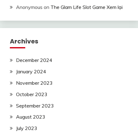
Anonymous
on
The Glam Life Slot Game Xem lại
Archives
December 2024
January 2024
November 2023
October 2023
September 2023
August 2023
July 2023