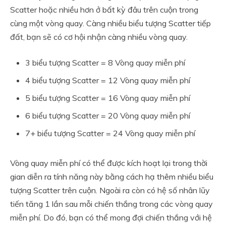
Vòng quay miễn phí trong slot Flexing
Dragons
Tính năng vòng quay miễn phí có thể được kích hoạt
theo hai cách. Bạn có thể chọn mua vòng quay miễn phí
với chi phí có thể rất cao.
Các vòng quay miễn phí cũng có thể được kích hoạt theo
cách truyền thống hơn bằng cách hạ từ 3 biểu tượng
Scatter hoặc nhiều hơn ở bất kỳ đâu trên cuộn trong
cùng một vòng quay. Càng nhiều biểu tượng Scatter tiếp
đất, bạn sẽ có cơ hội nhận càng nhiều vòng quay.
3 biểu tượng Scatter = 8 Vòng quay miễn phí