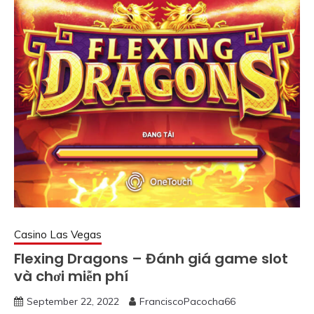
Casino Las Vegas
Flexing Dragons – Đánh giá game slot
và chơi miễn phí
September 22, 2022
FranciscoPacocha66