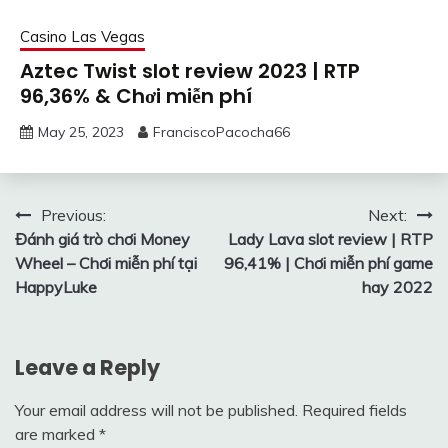
The Ruby MegaWays slot review | RTP
96.11% | Chơi miễn phí tại Happyluke
July 16, 2023
FranciscoPacocha66
Casino Las Vegas
Aztec Twist slot review 2023 | RTP
96,36% & Chơi miễn phí
May 25, 2023
FranciscoPacocha66