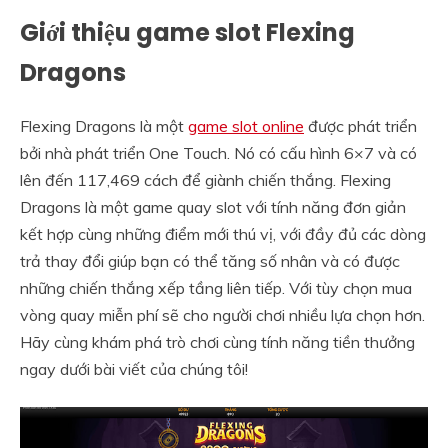
Giới thiệu game slot Flexing
Dragons
Flexing Dragons là một
game slot online
được phát triển
bởi nhà phát triển One Touch. Nó có cấu hình 6×7 và có
lên đến 117,469 cách để giành chiến thắng. Flexing
Dragons là một game quay slot với tính năng đơn giản
kết hợp cùng những điểm mới thú vị, với đầy đủ các dòng
trả thay đổi giúp bạn có thể tăng số nhân và có được
những chiến thắng xếp tầng liên tiếp. Với tùy chọn mua
vòng quay miễn phí sẽ cho người chơi nhiều lựa chọn hơn.
Hãy cùng khám phá trò chơi cùng tính năng tiền thưởng
ngay dưới bài viết của chúng tôi!