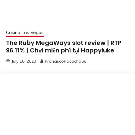
Crabbin’ Crazy (iSoftbet) | RTP 96% | Đánh giá & Chơi
miễn phí
Related Posts
Casino Las Vegas