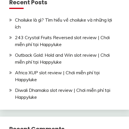
Recent Posts
Choiluke là gì? Tìm hiểu về choiluke và những lợi
ích
243 Crystal Fruits Reversed slot review | Chơi