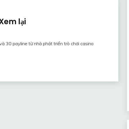
Xem lại
và 30 payline từ nhà phát triển trò chơi casino