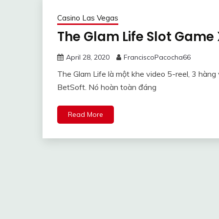
Casino Las Vegas
The Glam Life Slot Game 
April 28, 2020
FranciscoPacocha66
The Glam Life là một khe video 5-reel, 3 hàng 
BetSoft. Nó hoàn toàn đáng
Read More