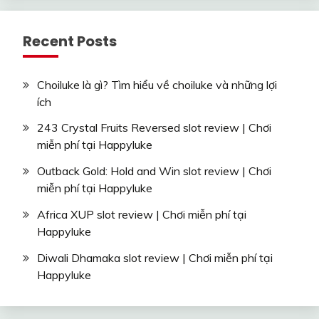
Recent Posts
Choiluke là gì? Tìm hiểu về choiluke và những lợi
ích
243 Crystal Fruits Reversed slot review | Chơi
miễn phí tại Happyluke
Outback Gold: Hold and Win slot review | Chơi
miễn phí tại Happyluke
Africa XUP slot review | Chơi miễn phí tại
Happyluke
Diwali Dhamaka slot review | Chơi miễn phí tại
Happyluke