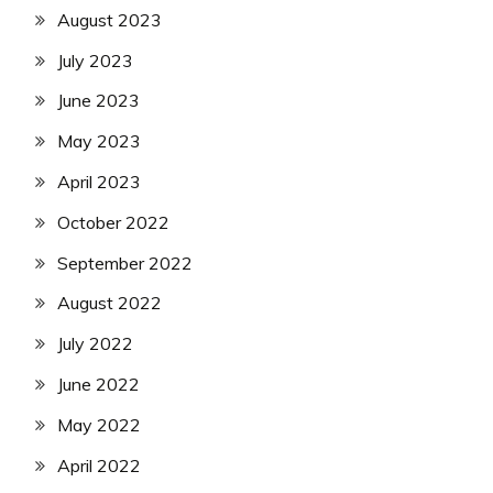
August 2023
July 2023
June 2023
May 2023
April 2023
October 2022
September 2022
August 2022
July 2022
June 2022
May 2022
April 2022