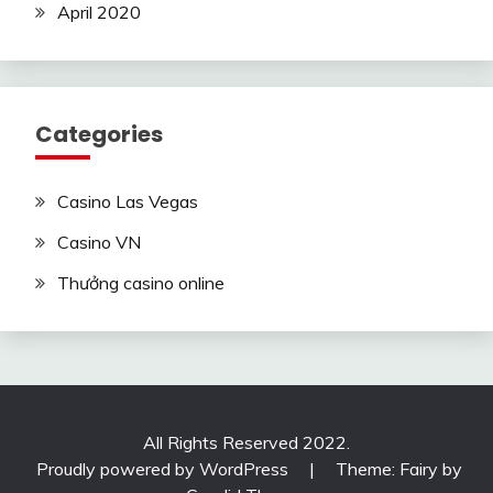
April 2020
Categories
Casino Las Vegas
Casino VN
Thưởng casino online
All Rights Reserved 2022.
Proudly powered by WordPress
|
Theme: Fairy by