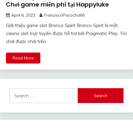
Chơi game miễn phí tại Happyluke
April 6, 2023
FranciscoPacocha66
Giới thiệu game slot Bronco Spirit Bronco Spirit là một
casino slot trực tuyến được hỗ trợ bởi Pragmatic Play. Trò
chơi được chơi trên
Read More
Search
for: