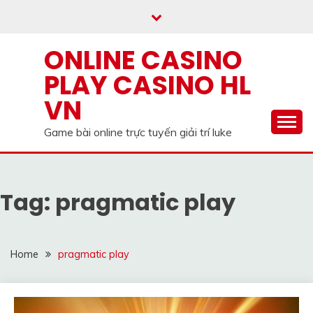
Skip
to
content
ONLINE CASINO
PLAY CASINO HL
VN
Game bài online trực tuyến giải trí luke
Tag:
pragmatic play
Home
pragmatic play