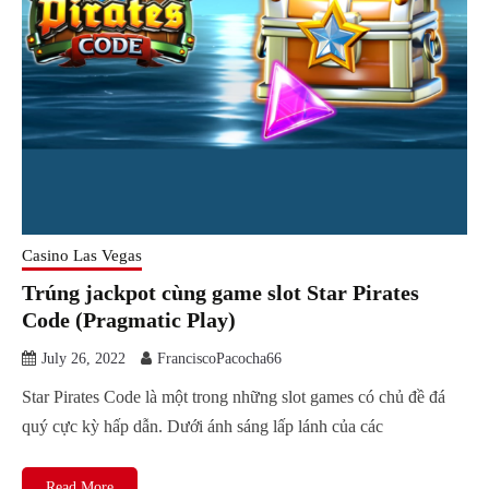
Casino Las Vegas
Trúng jackpot cùng game slot Star Pirates
Code (Pragmatic Play)
July 26, 2022
FranciscoPacocha66
Star Pirates Code là một trong những slot games có chủ đề đá
quý cực kỳ hấp dẫn. Dưới ánh sáng lấp lánh của các
Read More