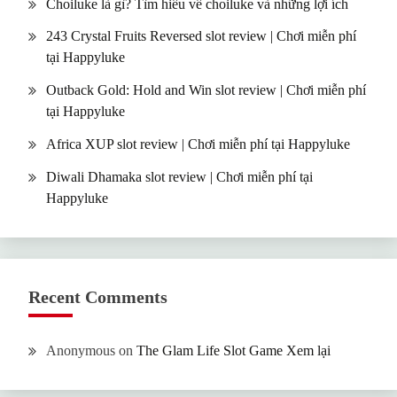
Choiluke là gì? Tìm hiểu về choiluke và những lợi ích
243 Crystal Fruits Reversed slot review | Chơi miễn phí
tại Happyluke
Outback Gold: Hold and Win slot review | Chơi miễn phí
tại Happyluke
Africa XUP slot review | Chơi miễn phí tại Happyluke
Diwali Dhamaka slot review | Chơi miễn phí tại
Happyluke
Recent Comments
Anonymous
on
The Glam Life Slot Game Xem lại