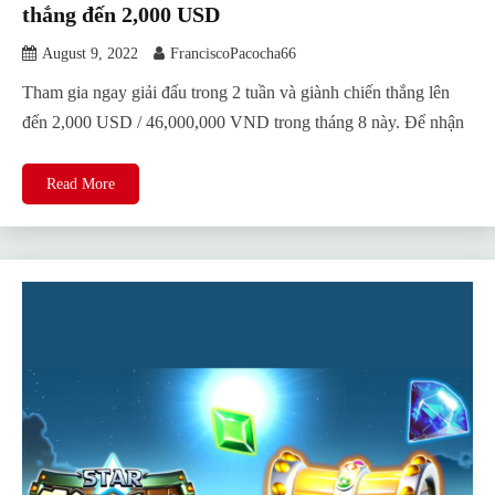
thắng đến 2,000 USD
August 9, 2022
FranciscoPacocha66
Tham gia ngay giải đấu trong 2 tuần và giành chiến thắng lên
đến 2,000 USD / 46,000,000 VND trong tháng 8 này. Để nhận
Read More