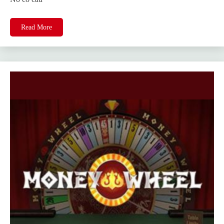
Read More